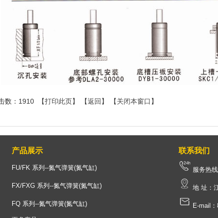
击数：1910 【
打印此页
】 【
返回
】 【
关闭本窗口
】
产品展示
联系我们
FU/FK 系列--氮气弹簧(氮气缸)
服务热线：1
FX/FXG 系列--氮气弹簧(氮气缸)
地 址：
FQ 系列--氮气弹簧(氮气缸)
E-mail：