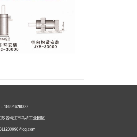
8994629000
江苏省靖江市马桥工业园区
811230998@qq.com