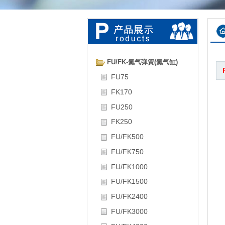
FU/FK-氮气弹簧(氮气缸)
FU75
FK170
FU250
FK250
FU/FK500
FU/FK750
FU/FK1000
FU/FK1500
FU/FK2400
FU/FK3000