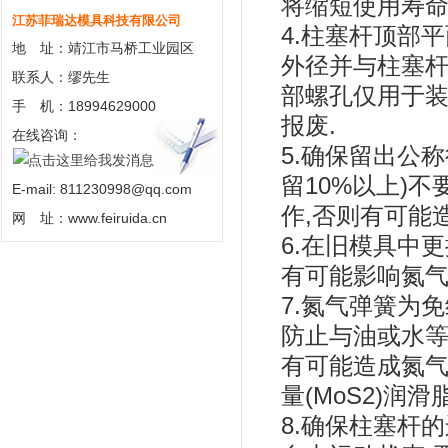
将缩短使用寿命
江苏菲瑞达模具科技有限公司
4.柱塞杆顶部
地 址：靖江市马桥工业园区
外径并与柱塞杆
联系人：缪先生
部螺孔仅用于装
手 机：18994629000
报废.
在线咨询：
5.确保留出公称
留10%以上)
E-mail: 811230998@qq.com
作,否则有可能
网 址：www.feiruida.cn
6.在旧模具中
有可能影响氮气
7.氮气弹簧为
防止与油或水等
有可能造成氮气
量(MoS2)润滑脂
8.确保柱塞杆