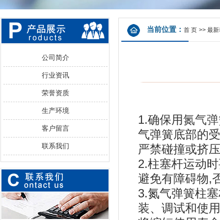
当前位置：
首 页
>>
最新
公司简介
行业资讯
荣誉资质
生产环境
1.确保用
氮气弹
客户留言
气弹簧底部的受
联系我们
严禁碰撞或挤压
2.柱塞杆运动时
避免有障碍物,
3.氮气弹簧柱
装、调试和使用