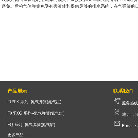
避免。盾构气体弹簧免受有害液体和提供足够的排水系统，在气弹簧的
产品展示
联系我们
FU/FK 系列--氮气弹簧(氮气缸)
服务热线：1
FX/FXG 系列--氮气弹簧(氮气缸)
地 址：
FQ 系列--氮气弹簧(氮气缸)
E-mail：
更多产品......