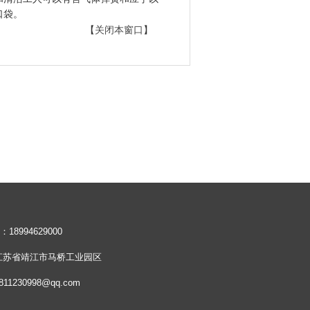
口袋。
【
关闭本窗口
】
8994629000
江苏省靖江市马桥工业园区
811230998@qq.com