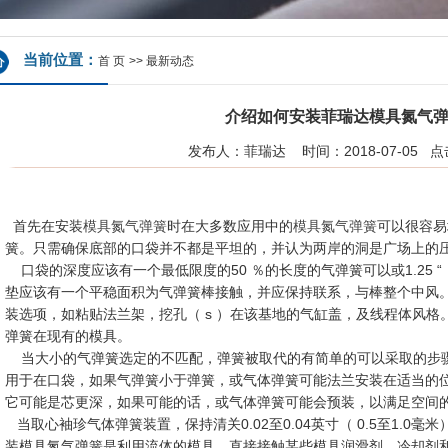
当前位置：
首 页
>>
最新动态
介绍如何安装菲瑞达模具氮气
发布人：菲瑞达 时间：2018-07-05 
首先在安装
模具氮气弹簧
时在大多数应用中的
模具氮气弹簧
可以很容易
簧。只需确保底部的口袋并不都是平坦的，并认为两岸的洞是广场上的
口袋的深度应该有一个最低限度的50 ％的长度的气弹簧可以或1.25 “
垫应该有一个平稳面积为气弹簧棒接触，并应保持联系，与棒整个中风
装选项，如粘贴法兰架，挖孔（ s ）在该基地的气缸盖，及线程体风
弹簧在现有的模具。
当大小的气弹簧选定的不匹配，弹簧被取代的有简单的可以采取的步
用于在口袋，如果气弹簧小于弹簧，或气体弹簧可能法兰安装在适当的
它可能是芯更深，如果可能的话，或气体弹簧可能会预装，以满足空间
当取心袖珍气体弹簧装置，保持清关0.02至0.04英寸（ 0.5至1.0
装模具氮气弹簧是利用流体的模具。直接接触某些模具润滑剂，冷却剂