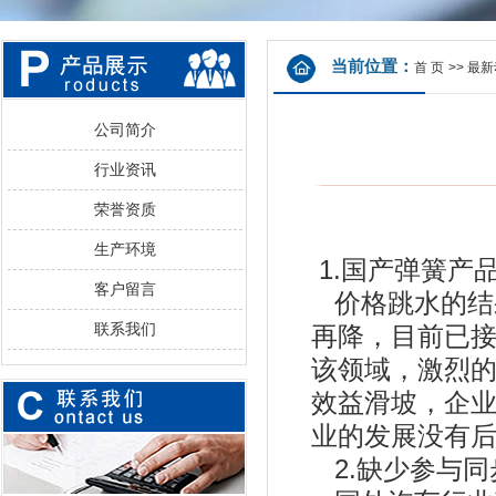
当前位置：
首 页
>>
最新
公司简介
行业资讯
荣誉资质
生产环境
1.国产弹簧产
客户留言
价格跳水的结
联系我们
再降，目前已
该领域，激烈
效益滑坡，企
业的发展没有
2.缺少参与同