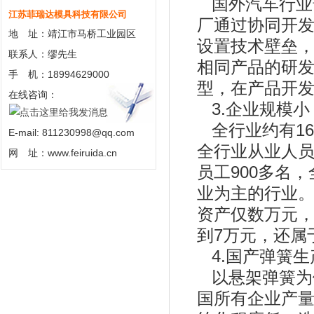
国外汽车行业
江苏菲瑞达模具科技有限公司
厂通过协同开
地 址：靖江市马桥工业园区
设置技术壁垒
联系人：缪先生
相同产品的研
手 机：18994629000
型，在产品开
在线咨询：
3.企业规模小
全行业约有16
E-mail: 811230998@qq.com
全行业从业人员
网 址：www.feiruida.cn
员工900多名
业为主的行业
资产仅数万元
到7万元，还属
4.国产弹簧生
以悬架弹簧为例
国所有企业产量