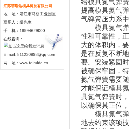
给
模具氮气弹
江苏菲瑞达模具科技有限公司
提高
模具氮气
地 址：靖江市马桥工业园区
气弹簧压力系
联系人：缪先生
模具氮气
手 机：18994629000
性和可靠性，
在线咨询：
大的体积内，
是在反复不断
E-mail: 811230998@qq.com
要。安装紧固
网 址：www.feiruida.cn
被确保牢固，
氮气弹簧
需要
才能保证
模具
具氮气弹簧
时
以确保其正位
模具氮气
地去约束该项