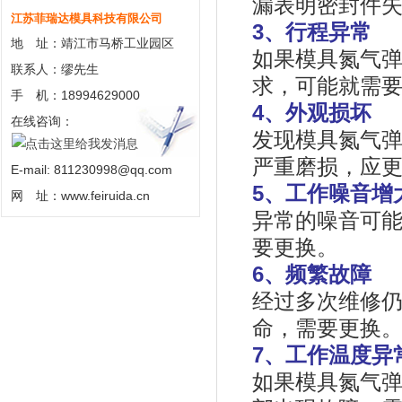
漏表明密封件
江苏菲瑞达模具科技有限公司
3、行程异常
地 址：靖江市马桥工业园区
如果模具氮气
联系人：缪先生
求，可能就需
手 机：18994629000
4、外观损坏
在线咨询：
发现模具氮气
严重磨损，应
E-mail: 811230998@qq.com
5、工作噪音增
网 址：www.feiruida.cn
异常的噪音可
要更换。
6、频繁故障
经过多次维修
命，需要更换
7、工作温度异
如果模具氮气