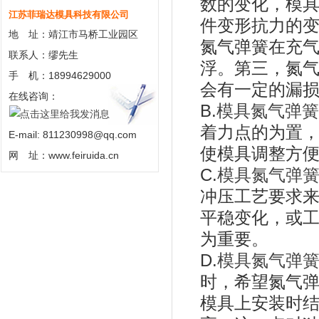
数的变化，模
江苏菲瑞达模具科技有限公司
件变形抗力的
地 址：靖江市马桥工业园区
氮气弹簧在充
联系人：缪先生
浮。第三，氮
手 机：18994629000
会有一定的漏
在线咨询：
B.
模具氮气弹簧
着力点的为置
E-mail: 811230998@qq.com
使模具调整方
网 址：www.feiruida.cn
C.
模具氮气弹
冲压工艺要求
平稳变化，或
为重要。
D.
模具氮气弹
时，希望氮气
模具上安装时