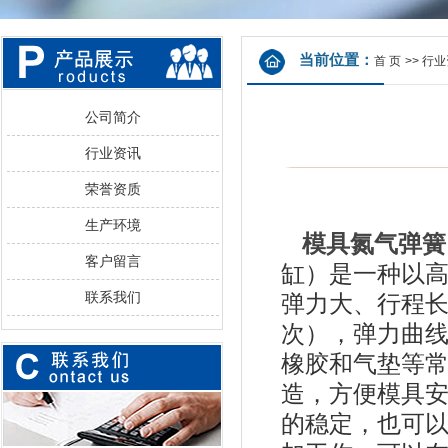
当前位置：
首 页
>>
行业
公司简介
行业资讯
荣誉资质
生产环境
模具氮气弹簧
客户留言
缸）是一种以
联系我们
弹力大、行程
次），弹力曲
橡胶和气垫等
造，方便模具
的稳定，也可