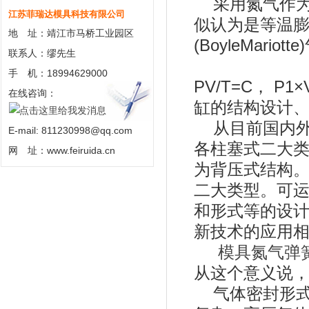
采用氮气作为工
江苏菲瑞达模具科技有限公司
似认为是等温膨
地 址：靖江市马桥工业园区
(BoyleMario
联系人：缪先生
手 机：18994629000
PV/T=C， P
在线咨询：
缸的结构设计
从目前国内外
E-mail: 811230998@qq.com
各柱塞式二大
网 址：www.feiruida.cn
为背压式结构
二大类型。可运
和形式等的设
新技术的应用
模具氮气弹
从这个意义说
气体密封形式